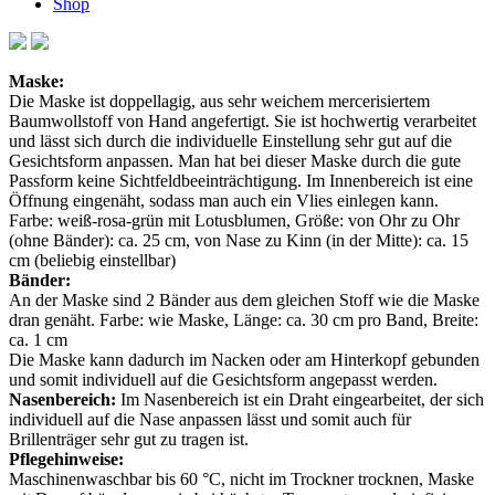
Shop
Maske:
Die Maske ist doppellagig, aus sehr weichem mercerisiertem
Baumwollstoff von Hand angefertigt. Sie ist hochwertig verarbeitet
und lässt sich durch die individuelle Einstellung sehr gut auf die
Gesichtsform anpassen. Man hat bei dieser Maske durch die gute
Passform keine Sichtfeldbeeinträchtigung. Im Innenbereich ist eine
Öffnung eingenäht, sodass man auch ein Vlies einlegen kann.
Farbe: weiß-rosa-grün mit Lotusblumen, Größe: von Ohr zu Ohr
(ohne Bänder): ca. 25 cm, von Nase zu Kinn (in der Mitte): ca. 15
cm (beliebig einstellbar)
Bänder:
An der Maske sind 2 Bänder aus dem gleichen Stoff wie die Maske
dran genäht. Farbe: wie Maske, Länge: ca. 30 cm pro Band, Breite:
ca. 1 cm
Die Maske kann dadurch im Nacken oder am Hinterkopf gebunden
und somit individuell auf die Gesichtsform angepasst werden.
Nasenbereich:
Im Nasenbereich ist ein Draht eingearbeitet, der sich
individuell auf die Nase anpassen lässt und somit auch für
Brillenträger sehr gut zu tragen ist.
Pflegehinweise:
Maschinenwaschbar bis 60 °C, nicht im Trockner trocknen, Maske